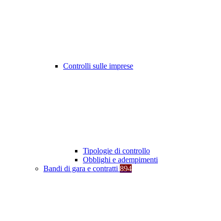
Controlli sulle imprese
Tipologie di controllo
Obblighi e adempimenti
Bandi di gara e contratti
894