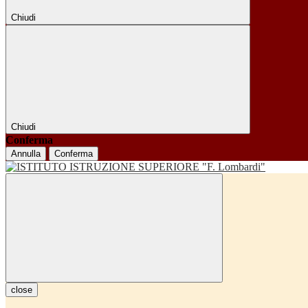
Chiudi
Chiudi
Conferma
Annulla
Conferma
close