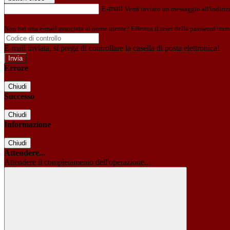
E-mail
Verrà inviato un messaggio all'indirizz
Non hai una e-mail associata al nome utente? Effettua il reset della password tram
E-mail inviata, si prega di controllare la casella di posta elettronica!
Errore
Chiudi
Successo
Chiudi
Informazione
Chiudi
Attendere...
Attendere il completamento dell'operazione...