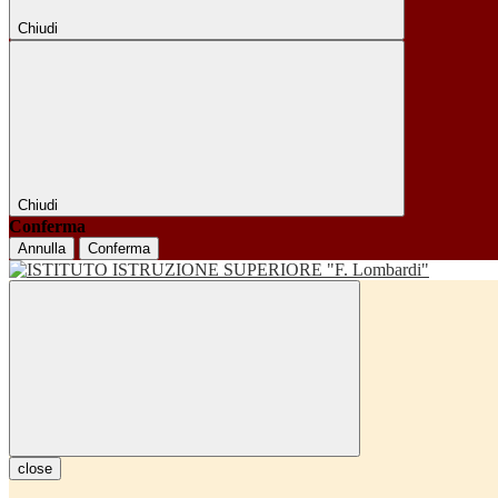
Chiudi
Chiudi
Conferma
Annulla
Conferma
close