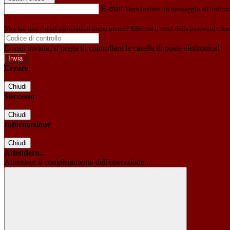
E-mail
Verrà inviato un messaggio all'indirizz
Non hai una e-mail associata al nome utente? Effettua il reset della password tram
E-mail inviata, si prega di controllare la casella di posta elettronica!
Errore
Chiudi
Successo
Chiudi
Informazione
Chiudi
Attendere...
Attendere il completamento dell'operazione...