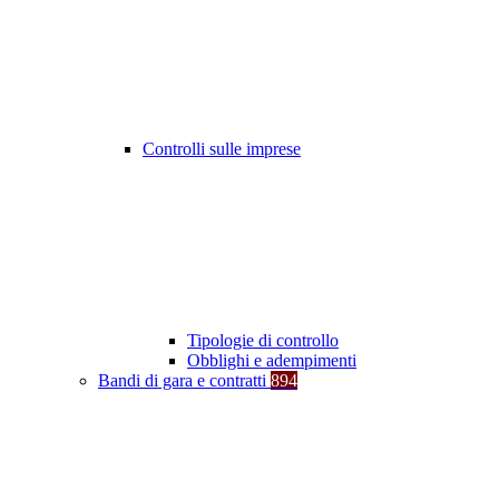
Controlli sulle imprese
Tipologie di controllo
Obblighi e adempimenti
Bandi di gara e contratti
894