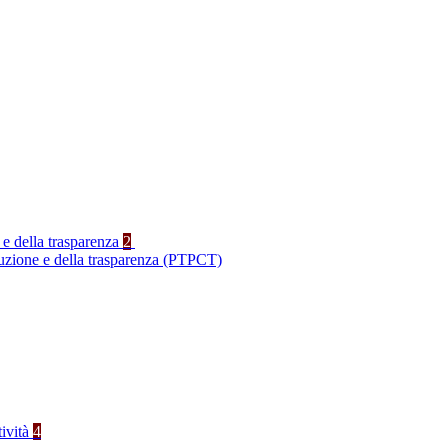
 e della trasparenza
2
ruzione e della trasparenza (PTPCT)
tività
4