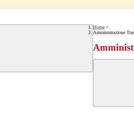
Home
>
Amministrazione Tra
Amministr