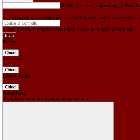
E-mail
Verrà inviato un messaggio all'indirizz
Non hai una e-mail associata al nome utente? Effettua il reset della password tram
E-mail inviata, si prega di controllare la casella di posta elettronica!
Errore
Chiudi
Successo
Chiudi
Informazione
Chiudi
Attendere...
Attendere il completamento dell'operazione...