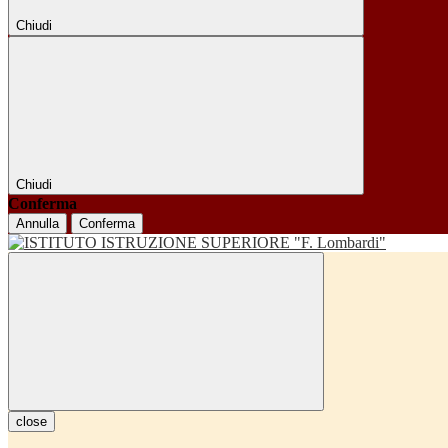
Chiudi
Chiudi
Conferma
Annulla
Conferma
close