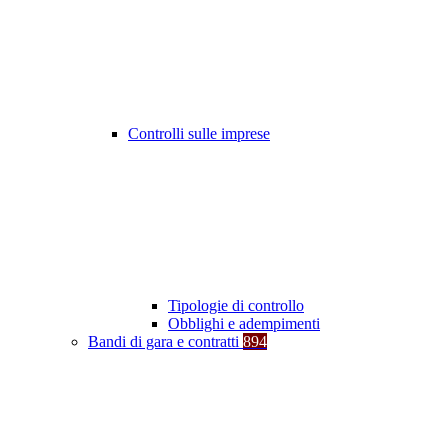
Controlli sulle imprese
Tipologie di controllo
Obblighi e adempimenti
Bandi di gara e contratti
894