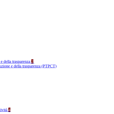
 e della trasparenza
2
ruzione e della trasparenza (PTPCT)
tività
4