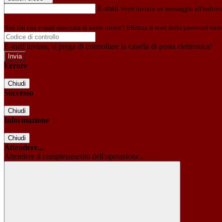
E-mail
Verrà inviato un messaggio all'indirizz
Non hai una e-mail associata al nome utente? Effettua il reset della password tram
E-mail inviata, si prega di controllare la casella di posta elettronica!
Errore
Chiudi
Successo
Chiudi
Informazione
Chiudi
Attendere...
Attendere il completamento dell'operazione...