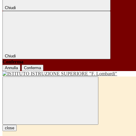
Chiudi
Chiudi
Conferma
Annulla
Conferma
close