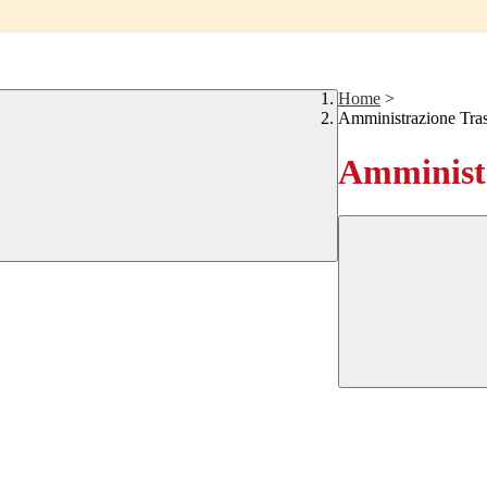
Home
>
Amministrazione Tra
Amministr