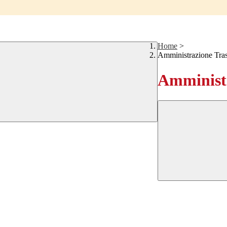
Home
>
Amministrazione Tra
Amministr