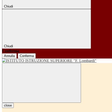
Chiudi
Chiudi
Conferma
Annulla
Conferma
close