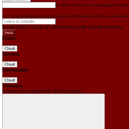
E-mail
Verrà inviato un messaggio all'indirizz
Non hai una e-mail associata al nome utente? Effettua il reset della password tram
E-mail inviata, si prega di controllare la casella di posta elettronica!
Errore
Chiudi
Successo
Chiudi
Informazione
Chiudi
Attendere...
Attendere il completamento dell'operazione...