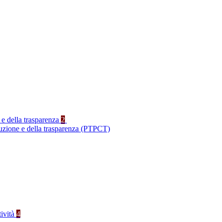
 e della trasparenza
2
ruzione e della trasparenza (PTPCT)
tività
4