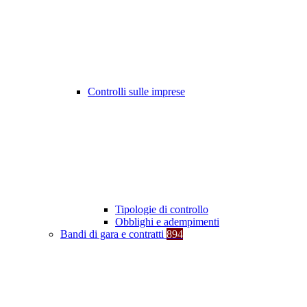
Controlli sulle imprese
Tipologie di controllo
Obblighi e adempimenti
Bandi di gara e contratti
894