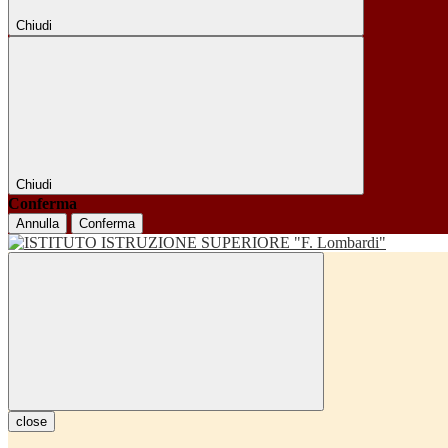
Chiudi
Chiudi
Conferma
Annulla
Conferma
close