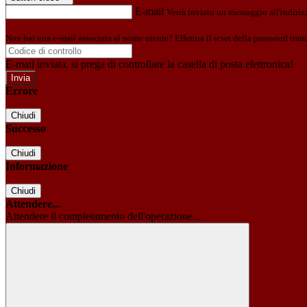
E-mail
Verrà inviato un messaggio all'indirizz
Non hai una e-mail associata al nome utente? Effettua il reset della password tram
E-mail inviata, si prega di controllare la casella di posta elettronica!
Errore
Chiudi
Successo
Chiudi
Informazione
Chiudi
Attendere...
Attendere il completamento dell'operazione...