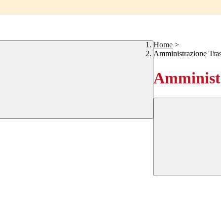
Home
>
Amministrazione Tra
Amministr