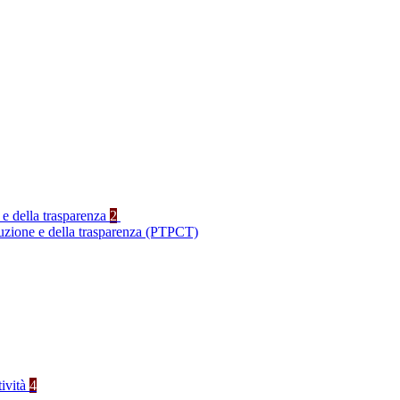
 e della trasparenza
2
ruzione e della trasparenza (PTPCT)
tività
4