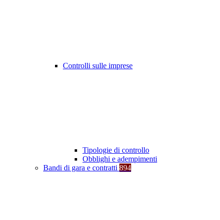
Controlli sulle imprese
Tipologie di controllo
Obblighi e adempimenti
Bandi di gara e contratti
894