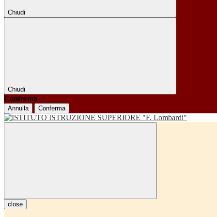
Chiudi
Chiudi
Conferma
Annulla
Conferma
close