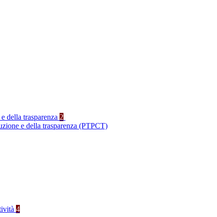
 e della trasparenza
2
ruzione e della trasparenza (PTPCT)
tività
4