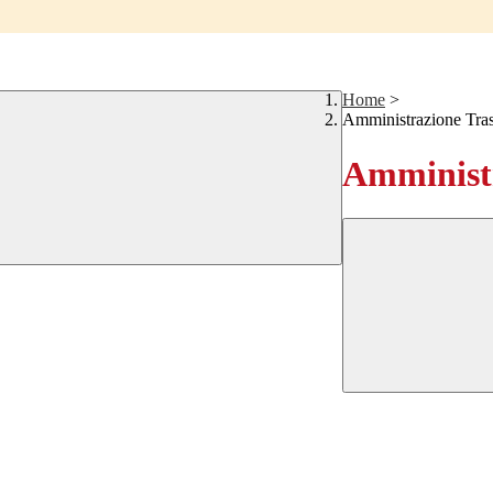
Home
>
Amministrazione Tra
Amministr