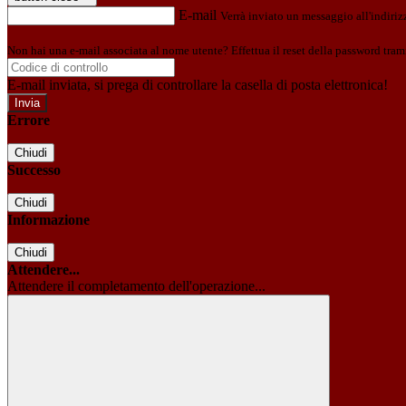
E-mail
Verrà inviato un messaggio all'indirizz
Non hai una e-mail associata al nome utente? Effettua il reset della password tram
E-mail inviata, si prega di controllare la casella di posta elettronica!
Errore
Chiudi
Successo
Chiudi
Informazione
Chiudi
Attendere...
Attendere il completamento dell'operazione...